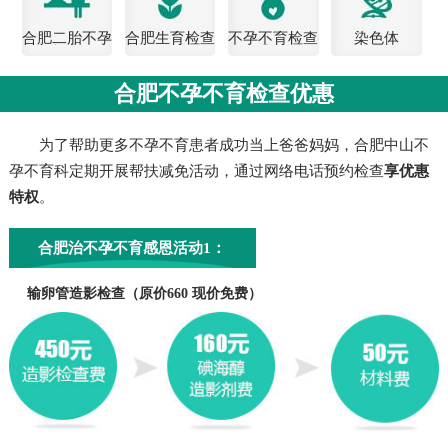
合肥二胎不孕
合肥生育检查
不孕不育检查
染色体
检查
费用
合肥不孕不育检查优惠
为了帮助更多不孕不育患者成功当上爸爸妈妈，合肥中山不
孕不育科定期开展帮扶减免活动，通过网络电话预约检查
享优惠
特权
。
合肥治不孕不育感恩活动1：
输卵管造影检查（原价660 现价免费）