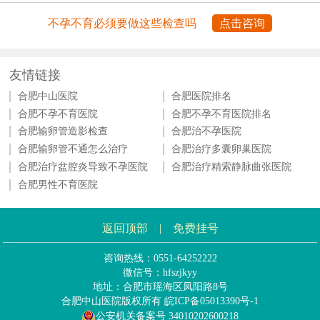
不孕不育必须要做这些检查吗
点击咨询
友情链接
合肥中山医院
合肥医院排名
合肥不孕不育医院
合肥不孕不育医院排名
合肥输卵管造影检查
合肥治不孕医院
合肥输卵管不通怎么治疗
合肥治疗多囊卵巢医院
合肥治疗盆腔炎导致不孕医院
合肥治疗精索静脉曲张医院
合肥男性不育医院
返回顶部
|
免费挂号
咨询热线：0551-64252222
微信号：hfszjkyy
地址：合肥市瑶海区凤阳路8号
合肥中山医院版权所有
皖ICP备05013390号-1
公安机关备案号 34010202600218