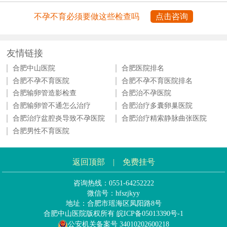
不孕不育必须要做这些检查吗
点击咨询
友情链接
合肥中山医院
合肥医院排名
合肥不孕不育医院
合肥不孕不育医院排名
合肥输卵管造影检查
合肥治不孕医院
合肥输卵管不通怎么治疗
合肥治疗多囊卵巢医院
合肥治疗盆腔炎导致不孕医院
合肥治疗精索静脉曲张医院
合肥男性不育医院
返回顶部
|
免费挂号
咨询热线：0551-64252222
微信号：hfszjkyy
地址：合肥市瑶海区凤阳路8号
合肥中山医院版权所有
皖ICP备05013390号-1
公安机关备案号 34010202600218