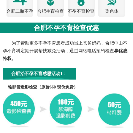
合肥二胎不孕
合肥生育检查
不孕不育检查
染色体
检查
费用
合肥不孕不育检查优惠
为了帮助更多不孕不育患者成功当上爸爸妈妈，合肥中山不
孕不育科定期开展帮扶减免活动，通过网络电话预约检查
享优惠
特权
。
合肥治不孕不育感恩活动1：
输卵管造影检查（原价660 现价免费）