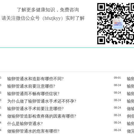
了解更多健康知识，免费咨询
请关注微信公众号（hfszjkyy）实时了解
5
09-01
输卵管通水和造影有哪些不同?
输
3
08-24
输卵管通水前要注意哪些?
输
6
08-24
输卵管通而不畅有哪些症状?
输
9
08-24
为什么做了输卵管通水手术还不怀孕?
输
5
08-24
输卵管通水手术前要注意哪些?
做
4
08-24
做输卵管造影检查疼痛的因素有哪些?
例
4
08-24
什么是输卵管通水?
输
4
08-24
做输卵管通水的危害有哪些?
做