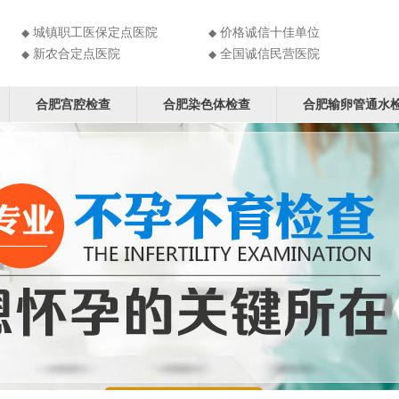
城镇职工医保定点医院
价格诚信十佳单位
◆
◆
新农合定点医院
全国诚信民营医院
◆
◆
合肥宫腔检查
合肥染色体检查
合肥输卵管通水