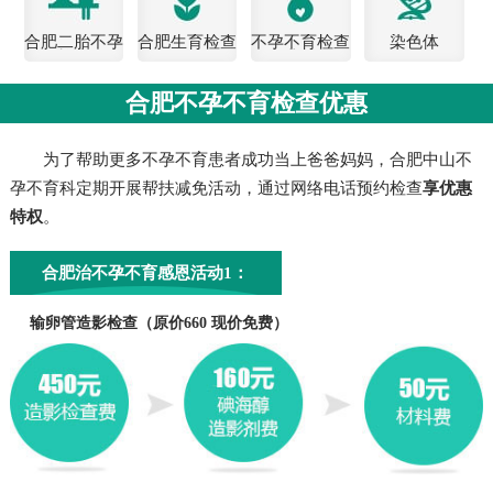
合肥二胎不孕
合肥生育检查
不孕不育检查
染色体
检查
费用
合肥不孕不育检查优惠
为了帮助更多不孕不育患者成功当上爸爸妈妈，合肥中山不
孕不育科定期开展帮扶减免活动，通过网络电话预约检查
享优惠
特权
。
合肥治不孕不育感恩活动1：
输卵管造影检查（原价660 现价免费）