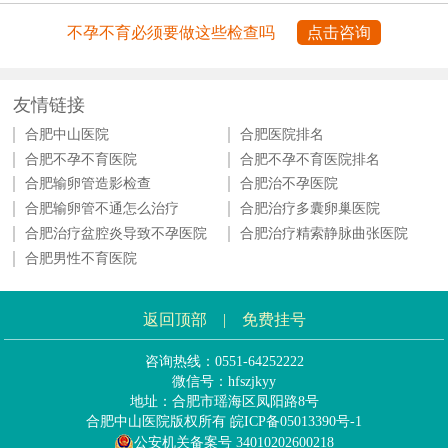
不孕不育必须要做这些检查吗
点击咨询
友情链接
合肥中山医院
合肥医院排名
合肥不孕不育医院
合肥不孕不育医院排名
合肥输卵管造影检查
合肥治不孕医院
合肥输卵管不通怎么治疗
合肥治疗多囊卵巢医院
合肥治疗盆腔炎导致不孕医院
合肥治疗精索静脉曲张医院
合肥男性不育医院
返回顶部
|
免费挂号
咨询热线：0551-64252222
微信号：hfszjkyy
地址：合肥市瑶海区凤阳路8号
合肥中山医院版权所有
皖ICP备05013390号-1
公安机关备案号 34010202600218