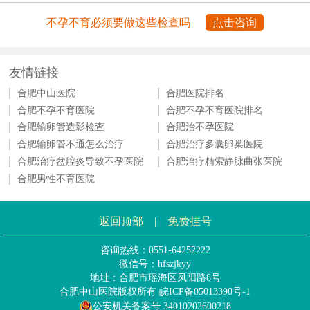
不孕不育必须要做这些检查吗
点击咨询
友情链接
合肥中山医院
合肥医院排名
合肥不孕不育医院
合肥不孕不育医院排名
合肥输卵管造影检查
合肥治不孕医院
合肥输卵管不通怎么治疗
合肥治疗多囊卵巢医院
合肥治疗盆腔炎导致不孕医院
合肥治疗精索静脉曲张医院
合肥男性不育医院
返回顶部
|
免费挂号
咨询热线：0551-64252222
微信号：hfszjkyy
地址：合肥市瑶海区凤阳路8号
合肥中山医院版权所有
皖ICP备05013390号-1
公安机关备案号 34010202600218