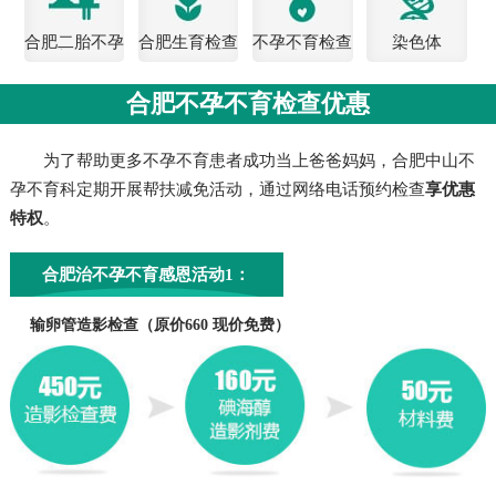
合肥二胎不孕
合肥生育检查
不孕不育检查
染色体
检查
费用
合肥不孕不育检查优惠
为了帮助更多不孕不育患者成功当上爸爸妈妈，合肥中山不
孕不育科定期开展帮扶减免活动，通过网络电话预约检查
享优惠
特权
。
合肥治不孕不育感恩活动1：
输卵管造影检查（原价660 现价免费）