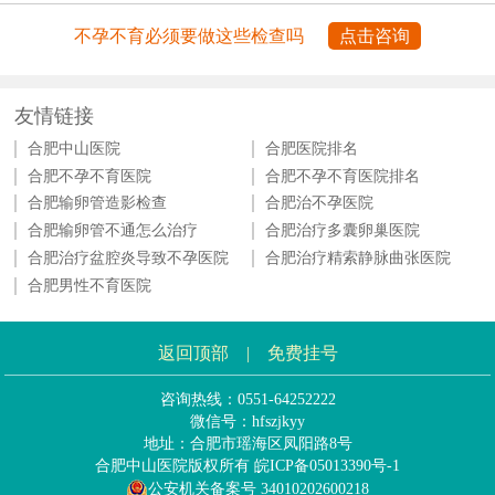
不孕不育必须要做这些检查吗
点击咨询
友情链接
合肥中山医院
合肥医院排名
合肥不孕不育医院
合肥不孕不育医院排名
合肥输卵管造影检查
合肥治不孕医院
合肥输卵管不通怎么治疗
合肥治疗多囊卵巢医院
合肥治疗盆腔炎导致不孕医院
合肥治疗精索静脉曲张医院
合肥男性不育医院
返回顶部
|
免费挂号
咨询热线：0551-64252222
微信号：hfszjkyy
地址：合肥市瑶海区凤阳路8号
合肥中山医院版权所有
皖ICP备05013390号-1
公安机关备案号 34010202600218