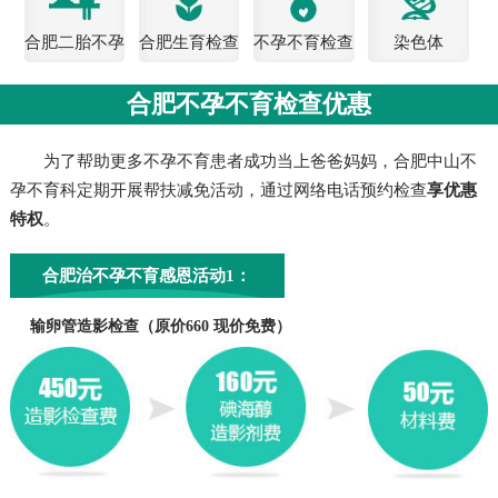
合肥二胎不孕
合肥生育检查
不孕不育检查
染色体
检查
费用
合肥不孕不育检查优惠
为了帮助更多不孕不育患者成功当上爸爸妈妈，合肥中山不
孕不育科定期开展帮扶减免活动，通过网络电话预约检查
享优惠
特权
。
合肥治不孕不育感恩活动1：
输卵管造影检查（原价660 现价免费）