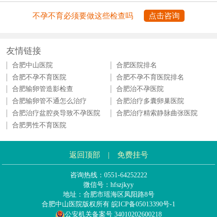
不孕不育必须要做这些检查吗
点击咨询
友情链接
合肥中山医院
合肥医院排名
合肥不孕不育医院
合肥不孕不育医院排名
合肥输卵管造影检查
合肥治不孕医院
合肥输卵管不通怎么治疗
合肥治疗多囊卵巢医院
合肥治疗盆腔炎导致不孕医院
合肥治疗精索静脉曲张医院
合肥男性不育医院
返回顶部
|
免费挂号
咨询热线：0551-64252222
微信号：hfszjkyy
地址：合肥市瑶海区凤阳路8号
合肥中山医院版权所有
皖ICP备05013390号-1
公安机关备案号 34010202600218