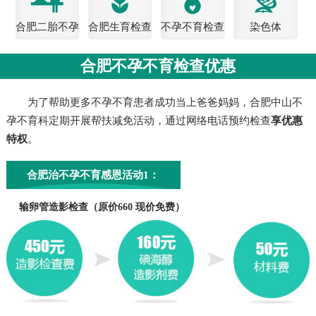
合肥二胎不孕
合肥生育检查
不孕不育检查
染色体
检查
费用
合肥不孕不育检查优惠
为了帮助更多不孕不育患者成功当上爸爸妈妈，合肥中山不
孕不育科定期开展帮扶减免活动，通过网络电话预约检查
享优惠
特权
。
合肥治不孕不育感恩活动1：
输卵管造影检查（原价660 现价免费）