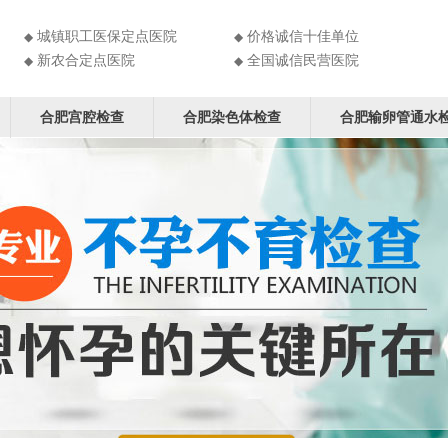
城镇职工医保定点医院
价格诚信十佳单位
◆
◆
新农合定点医院
全国诚信民营医院
◆
◆
合肥宫腔检查
合肥染色体检查
合肥输卵管通水