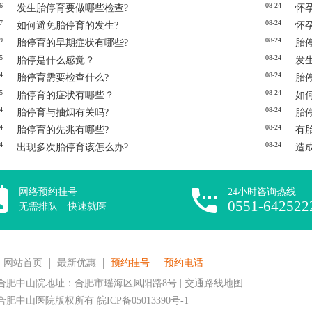
6
08-24
发生胎停育要做哪些检查?
怀
7
08-24
如何避免胎停育的发生?
怀
9
08-24
胎停育的早期症状有哪些?
胎
5
08-24
胎停是什么感觉？
发
4
08-24
胎停育需要检查什么?
胎
5
08-24
胎停育的症状有哪些？
如
4
08-24
胎停育与抽烟有关吗?
胎
4
08-24
胎停育的先兆有哪些?
有
4
08-24
出现多次胎停育该怎么办?
造
网络预约挂号
24小时咨询热线
0551-642522
无需排队 快速就医
网站首页
最新优惠
预约挂号
预约电话
合肥中山院地址：合肥市瑶海区凤阳路8号 | 交通路线地图
合肥中山医院版权所有
皖ICP备05013390号-1