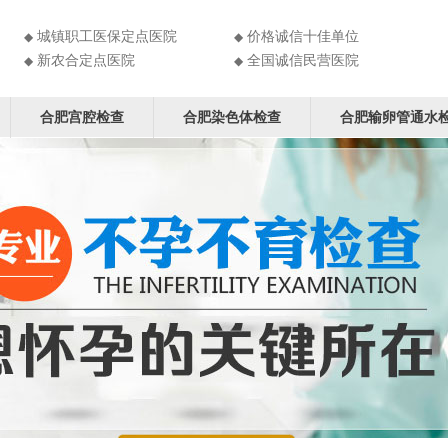
城镇职工医保定点医院
价格诚信十佳单位
◆
◆
新农合定点医院
全国诚信民营医院
◆
◆
合肥宫腔检查
合肥染色体检查
合肥输卵管通水