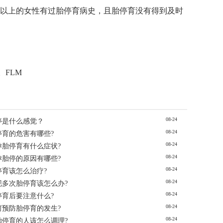
数以上的女性有过胎停育病史，且胎停育没有得到及时
。FLM
08-24
停是什么感觉？
08-24
停育的危害有哪些?
08-24
孕胎停育有什么症状?
08-24
孕胎停的原因有哪些?
08-24
停育该怎么治疗?
08-24
现多次胎停育该怎么办?
08-24
停育后要注意什么?
08-24
何预防胎停育的发生?
08-24
胎停育的人该怎么调理?