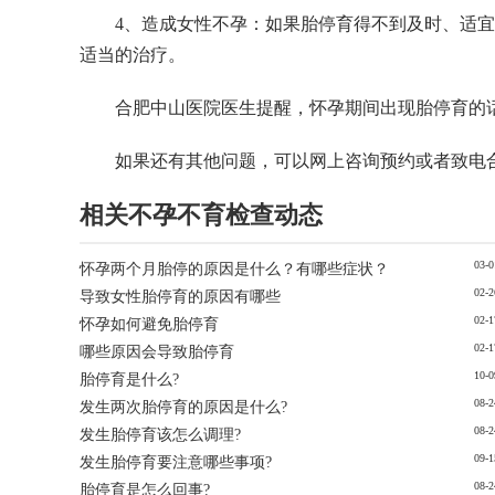
4、造成女性不孕：如果胎停育得不到及时、适
适当的治疗。
合肥中山医院医生提醒，怀孕期间出现胎停育的
如果还有其他问题，可以网上咨询预约或者致电合肥中山
相关不孕不育检查动态
03-0
怀孕两个月胎停的原因是什么？有哪些症状？
02-2
导致女性胎停育的原因有哪些
02-1
怀孕如何避免胎停育
02-1
哪些原因会导致胎停育
10-0
胎停育是什么?
08-2
发生两次胎停育的原因是什么?
08-2
发生胎停育该怎么调理?
09-1
发生胎停育要注意哪些事项?
08-2
胎停育是怎么回事?