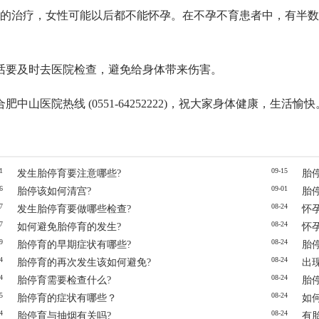
宜的治疗，女性可能以后都不能怀孕。在不孕不育患者中，有半
话要及时去医院检查，避免给身体带来伤害。
医院热线 (0551-64252222)，祝大家身体健康，生活愉快
1
09-15
发生胎停育要注意哪些?
胎
6
09-01
胎停该如何清宫?
胎
7
08-24
发生胎停育要做哪些检查?
怀
7
08-24
如何避免胎停育的发生?
怀
9
08-24
胎停育的早期症状有哪些?
胎
4
08-24
胎停育的再次发生该如何避免?
出
4
08-24
胎停育需要检查什么?
胎
5
08-24
胎停育的症状有哪些？
如
4
08-24
胎停育与抽烟有关吗?
有