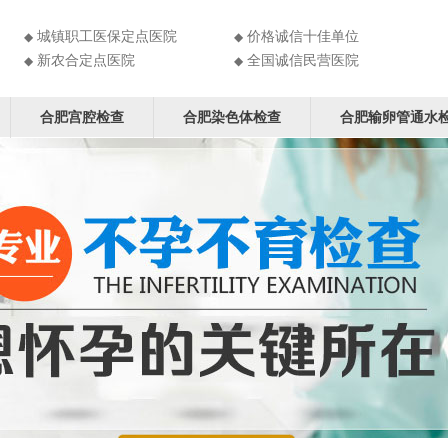
城镇职工医保定点医院
价格诚信十佳单位
◆
◆
新农合定点医院
全国诚信民营医院
◆
◆
合肥宫腔检查
合肥染色体检查
合肥输卵管通水