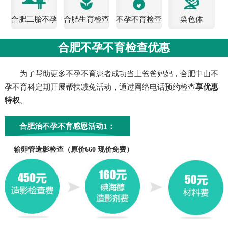
合肥二胎不孕
合肥生育检查
不孕不育检查
染色体
检查
费用
合肥不孕不育检查优惠
为了帮助更多不孕不育患者成功当上爸爸妈妈，合肥中山不
孕不育科定期开展帮扶减免活动，通过网络电话预约检查
享优惠
特权
。
合肥治不孕不育感恩活动1：
输卵管造影检查（原价660 现价免费）