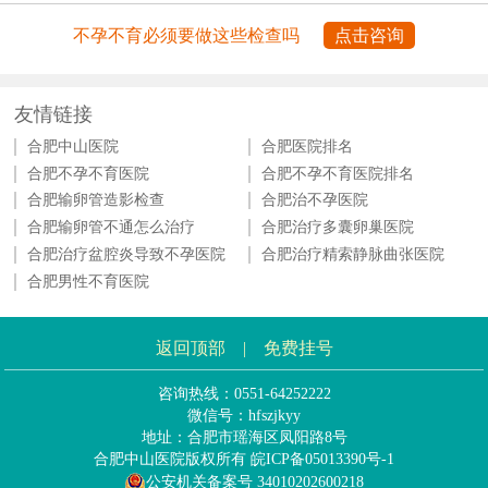
不孕不育必须要做这些检查吗
点击咨询
友情链接
合肥中山医院
合肥医院排名
合肥不孕不育医院
合肥不孕不育医院排名
合肥输卵管造影检查
合肥治不孕医院
合肥输卵管不通怎么治疗
合肥治疗多囊卵巢医院
合肥治疗盆腔炎导致不孕医院
合肥治疗精索静脉曲张医院
合肥男性不育医院
返回顶部
|
免费挂号
咨询热线：0551-64252222
微信号：hfszjkyy
地址：合肥市瑶海区凤阳路8号
合肥中山医院版权所有
皖ICP备05013390号-1
公安机关备案号 34010202600218