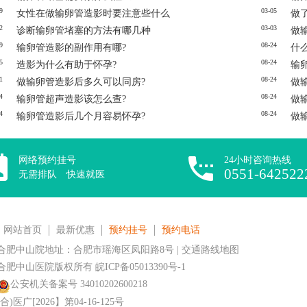
9
03-05
女性在做输卵管造影时要注意些什么
做
2
03-03
诊断输卵管堵塞的方法有哪几种
做
9
08-24
输卵管造影的副作用有哪?
什
5
08-24
造影为什么有助于怀孕?
输
1
08-24
做输卵管造影后多久可以同房?
做
4
08-24
输卵管超声造影该怎么查?
做
4
08-24
输卵管造影后几个月容易怀孕?
做
网络预约挂号
24小时咨询热线
0551-642522
无需排队 快速就医
网站首页
最新优惠
预约挂号
预约电话
合肥中山院地址：合肥市瑶海区凤阳路8号 | 交通路线地图
合肥中山医院版权所有
皖ICP备05013390号-1
公安机关备案号 34010202600218
(合)医广[2026】第04-16-125号