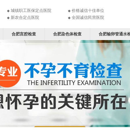
城镇职工医保定点医院
价格诚信十佳单位
◆
◆
新农合定点医院
全国诚信民营医院
◆
◆
合肥宫腔检查
合肥染色体检查
合肥输卵管通水