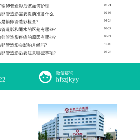
02-21
了输卵管造影后该如何护理
02-03
输卵管造影需要提前准备什么
08-24
么是输卵管造影检查?
08-24
卵管造影和通水的区别有哪些?
08-24
输卵管造影疼痛的原因有哪些?
10-09
输卵管造影会影响月经吗?
08-24
输卵管造影后要注意哪些事项?
微信咨询
22
hfszjkyy