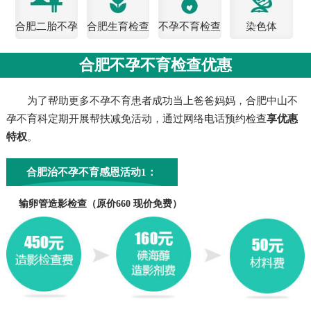
合肥二胎不孕
合肥生育检查
不孕不育检查
染色体
检查
费用
合肥不孕不育检查优惠
为了帮助更多不孕不育患者成功当上爸爸妈妈，合肥中山不
孕不育科定期开展帮扶减免活动，通过网络电话预约检查
享优惠
特权
。
合肥治不孕不育感恩活动1：
输卵管造影检查（原价660 现价免费）