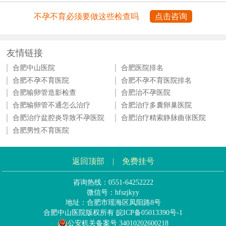
不孕不育必须要做这些检查吗
点击咨询
友情链接
合肥中山医院
合肥医院排名
合肥不孕不育医院
合肥不孕不育医院排名
合肥输卵管造影检查
合肥治不孕医院
合肥输卵管不通怎么治疗
合肥治疗多囊卵巢医院
合肥治疗盆腔炎导致不孕医院
合肥治疗精索静脉曲张医院
合肥男性不育医院
返回顶部
|
免费挂号
咨询热线：0551-64252222
微信号：hfszjkyy
地址：合肥市瑶海区凤阳路8号
合肥中山医院版权所有
皖ICP备05013390号-1
公安机关备案号 34010202600218