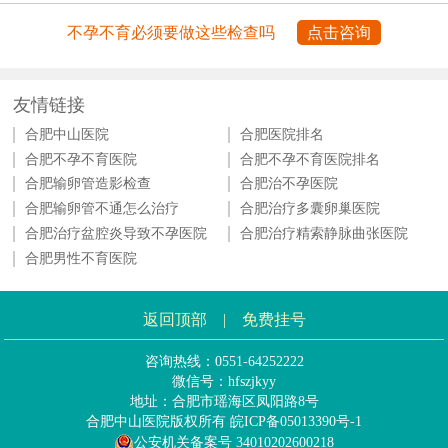
不孕不育必须要做这些检查吗
点击咨询
友情链接
合肥中山医院
合肥医院排名
合肥不孕不育医院
合肥不孕不育医院排名
合肥输卵管造影检查
合肥治不孕医院
合肥输卵管不通怎么治疗
合肥治疗多囊卵巢医院
合肥治疗盆腔炎导致不孕医院
合肥治疗精索静脉曲张医院
合肥男性不育医院
返回顶部
|
免费挂号
咨询热线：0551-64252222
微信号：hfszjkyy
地址：合肥市瑶海区凤阳路8号
合肥中山医院版权所有
皖ICP备05013390号-1
公安机关备案号 34010202600218