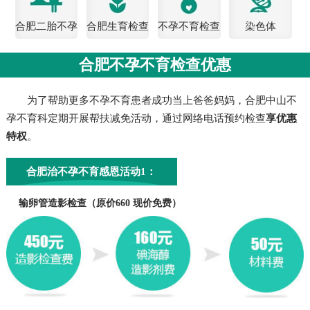
合肥二胎不孕
合肥生育检查
不孕不育检查
染色体
检查
费用
合肥不孕不育检查优惠
为了帮助更多不孕不育患者成功当上爸爸妈妈，合肥中山不
孕不育科定期开展帮扶减免活动，通过网络电话预约检查
享优惠
特权
。
合肥治不孕不育感恩活动1：
输卵管造影检查（原价660 现价免费）