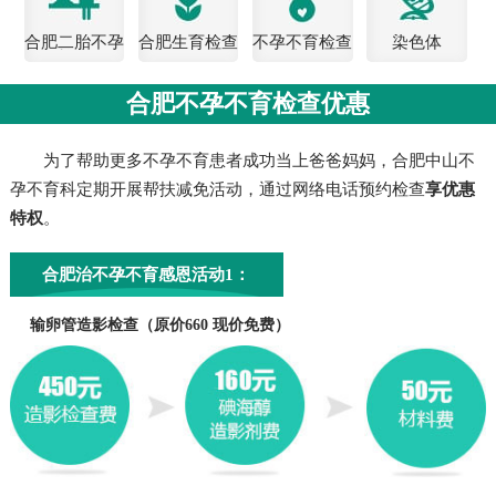
合肥二胎不孕
合肥生育检查
不孕不育检查
染色体
检查
费用
合肥不孕不育检查优惠
为了帮助更多不孕不育患者成功当上爸爸妈妈，合肥中山不
孕不育科定期开展帮扶减免活动，通过网络电话预约检查
享优惠
特权
。
合肥治不孕不育感恩活动1：
输卵管造影检查（原价660 现价免费）