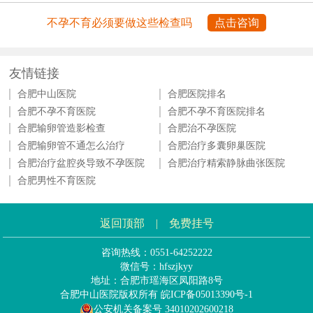
不孕不育必须要做这些检查吗
点击咨询
友情链接
合肥中山医院
合肥医院排名
合肥不孕不育医院
合肥不孕不育医院排名
合肥输卵管造影检查
合肥治不孕医院
合肥输卵管不通怎么治疗
合肥治疗多囊卵巢医院
合肥治疗盆腔炎导致不孕医院
合肥治疗精索静脉曲张医院
合肥男性不育医院
返回顶部
|
免费挂号
咨询热线：0551-64252222
微信号：hfszjkyy
地址：合肥市瑶海区凤阳路8号
合肥中山医院版权所有
皖ICP备05013390号-1
公安机关备案号 34010202600218