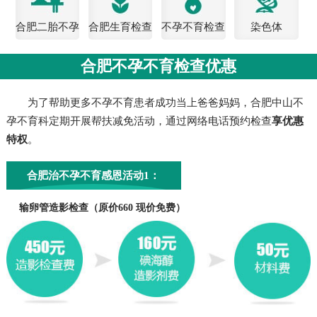
合肥二胎不孕
合肥生育检查
不孕不育检查
染色体
检查
费用
合肥不孕不育检查优惠
为了帮助更多不孕不育患者成功当上爸爸妈妈，合肥中山不
孕不育科定期开展帮扶减免活动，通过网络电话预约检查
享优惠
特权
。
合肥治不孕不育感恩活动1：
输卵管造影检查（原价660 现价免费）