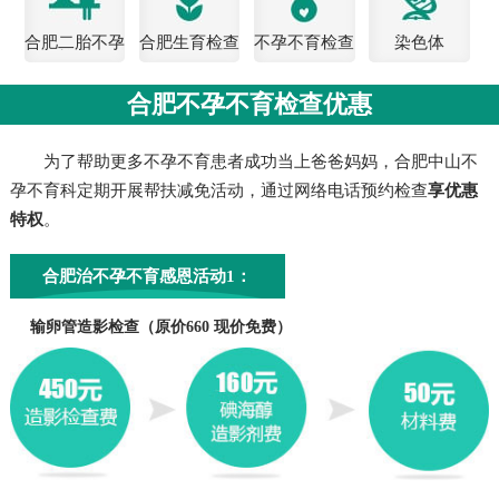
合肥二胎不孕
合肥生育检查
不孕不育检查
染色体
检查
费用
合肥不孕不育检查优惠
为了帮助更多不孕不育患者成功当上爸爸妈妈，合肥中山不
孕不育科定期开展帮扶减免活动，通过网络电话预约检查
享优惠
特权
。
合肥治不孕不育感恩活动1：
输卵管造影检查（原价660 现价免费）