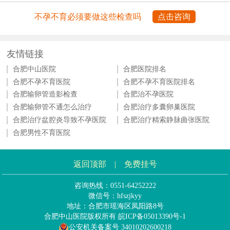
不孕不育必须要做这些检查吗
点击咨询
友情链接
合肥中山医院
合肥医院排名
合肥不孕不育医院
合肥不孕不育医院排名
合肥输卵管造影检查
合肥治不孕医院
合肥输卵管不通怎么治疗
合肥治疗多囊卵巢医院
合肥治疗盆腔炎导致不孕医院
合肥治疗精索静脉曲张医院
合肥男性不育医院
返回顶部
|
免费挂号
咨询热线：0551-64252222
微信号：hfszjkyy
地址：合肥市瑶海区凤阳路8号
合肥中山医院版权所有
皖ICP备05013390号-1
公安机关备案号 34010202600218